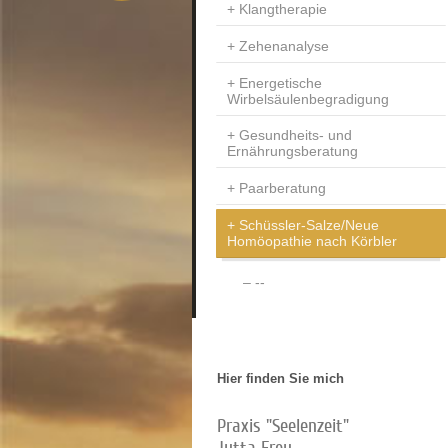
Klangtherapie
Zehenanalyse
Energetische
Wirbelsäulenbegradigung
Gesundheits- und
Ernährungsberatung
Paarberatung
Schüssler-Salze/Neue
Homöopathie nach Körbler
--
Hier finden Sie mich
Praxis "Seelenzeit"
Jutta Frey