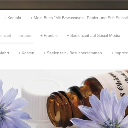
Kontakt
Mein Buch "Mit Bewusstsein, Papier und Stift Selbst
enzeit - Therapie
Freebie
Seelenzeit auf Social Media
fahrt
Kosten
Seelenzeit - Besucherstimmen
Impre