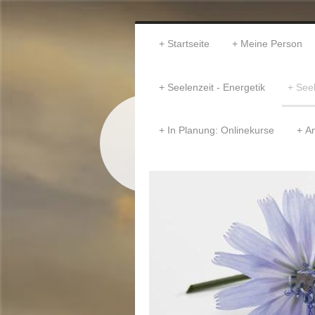
Startseite
Meine Person
Seelenzeit - Energetik
Seel
In Planung: Onlinekurse
An