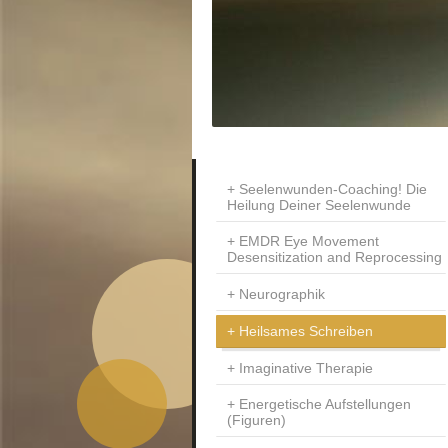
Seelenwunden-Coaching! Die
Heilung Deiner Seelenwunde
EMDR Eye Movement
Desensitization and Reprocessing
Neurographik
Heilsames Schreiben
Imaginative Therapie
Energetische Aufstellungen
(Figuren)