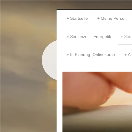
Startseite
Meine Person
Seelenzeit - Energetik
Seel
In Planung: Onlinekurse
An