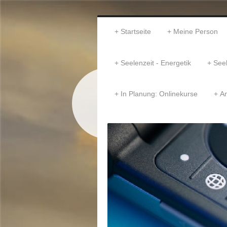
Startseite
Meine Person
Seelenzeit - Energetik
Seel
In Planung: Onlinekurse
An